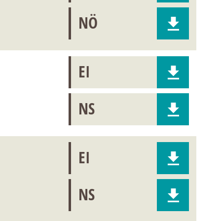
NÖ
EI
NS
EI
NS