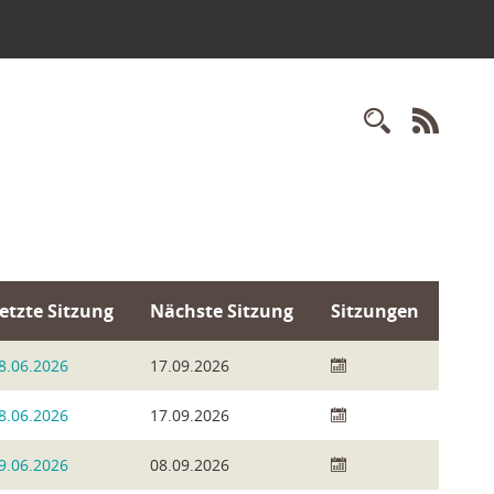
Recherc
RSS-
etzte Sitzung
Nächste Sitzung
Sitzungen
8.06.2026
17.09.2026
8.06.2026
17.09.2026
9.06.2026
08.09.2026