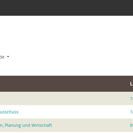
ode
L
1
ausschuss
1
n, Planung und Wirtschaft
0