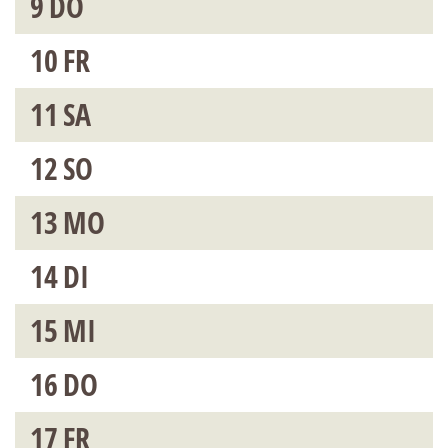
9
DO
10
FR
11
SA
12
SO
13
MO
14
DI
15
MI
16
DO
17
FR