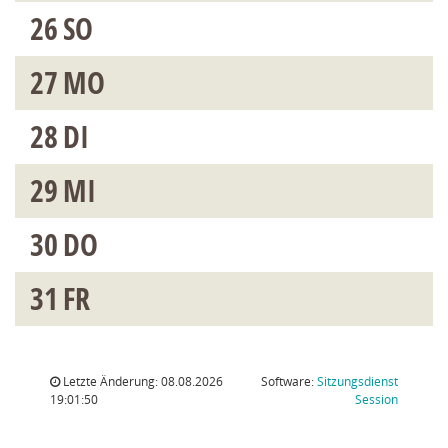
26
SO
27
MO
28
DI
29
MI
30
DO
31
FR
Letzte Änderung: 08.08.2026
Software:
Sitzungsdienst
(Wird in
19:01:50
Session