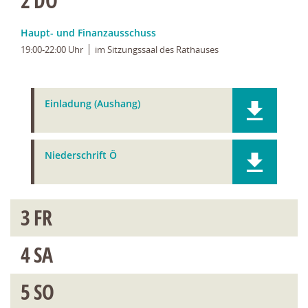
2
DO
Haupt- und Finanzausschuss
19:00-22:00 Uhr
im Sitzungssaal des Rathauses
Einladung (Aushang)
Niederschrift Ö
3
FR
4
SA
5
SO