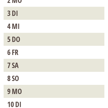
2
MO
3
DI
4
MI
5
DO
6
FR
7
SA
8
SO
9
MO
10
DI