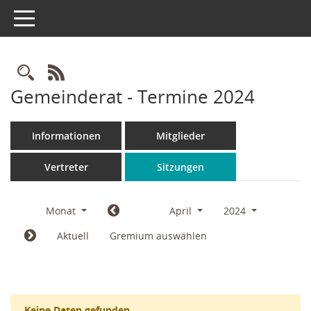
Toggle navigation
Rechercheauswahl
RSS-Feed
Gemeinderat - Termine 2024
Informationen
Mitglieder
Vertreter
Sitzungen
Monat
April
2024
Aktuell
Gremium auswählen
Keine Daten gefunden.