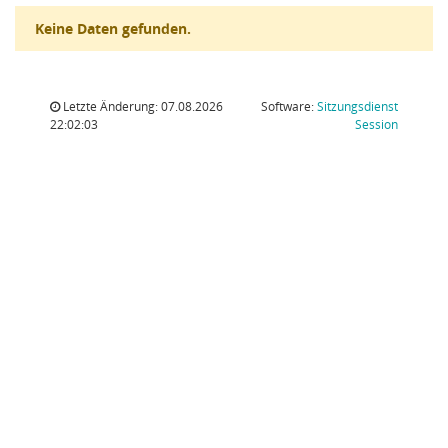
Keine Daten gefunden.
Letzte Änderung: 07.08.2026
Software:
Sitzungsdienst
(Wird in
22:02:03
Session