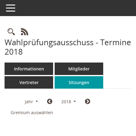
Toggle navigation
Rechercheauswahl
RSS-Feed
Wahlprüfungsausschuss - Termine
2018
Informationen
Mitglieder
Vertreter
Sitzungen
Jahr
2018
Gremium auswählen