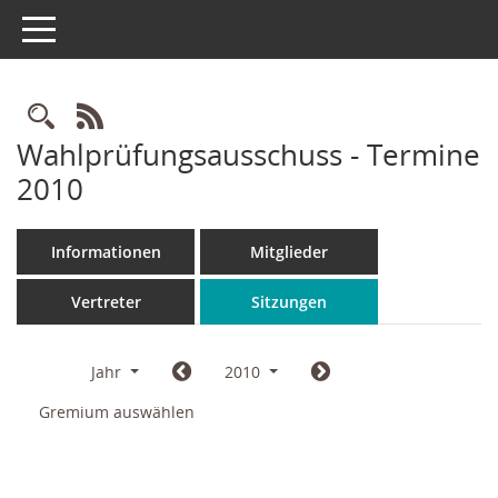
Toggle navigation
Rechercheauswahl
RSS-Feed
Wahlprüfungsausschuss - Termine
2010
Informationen
Mitglieder
Vertreter
Sitzungen
Jahr
2010
Gremium auswählen