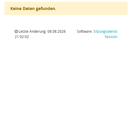
Keine Daten gefunden.
Letzte Änderung: 08.08.2026
Software:
Sitzungsdienst
(Wird in
21:02:02
Session