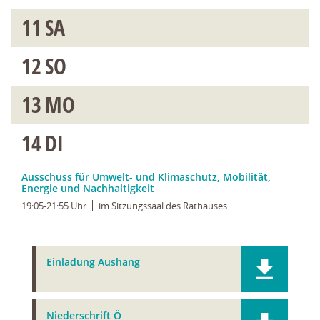
11
SA
12
SO
13
MO
14
DI
Ausschuss für Umwelt- und Klimaschutz, Mobilität,
Energie und Nachhaltigkeit
19:05-21:55 Uhr
im Sitzungssaal des Rathauses
Einladung Aushang
Niederschrift Ö