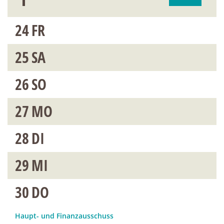
24
FR
25
SA
26
SO
27
MO
28
DI
29
MI
30
DO
Haupt- und Finanzausschuss