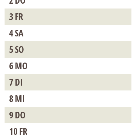
2
DO
3
FR
4
SA
5
SO
6
MO
7
DI
8
MI
9
DO
10
FR