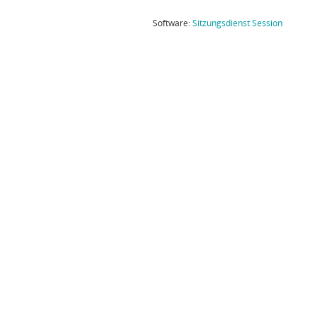
(Wird in
Software:
Sitzungsdienst
Session