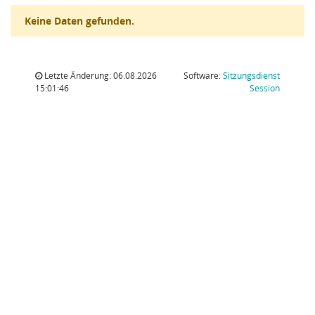
Keine Daten gefunden.
Letzte Änderung: 06.08.2026
Software:
Sitzungsdienst
(Wird in
15:01:46
Session