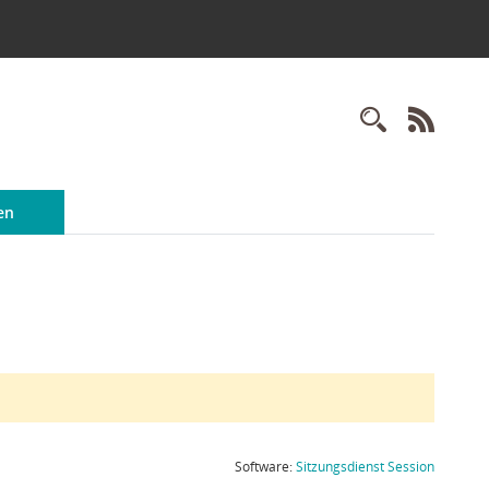
Recherc
RSS-
en
(Wird in
Software:
Sitzungsdienst
Session