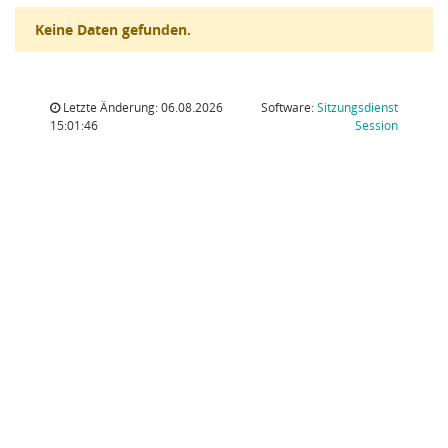
Keine Daten gefunden.
Letzte Änderung: 06.08.2026
Software:
Sitzungsdienst
(Wird in
15:01:46
Session