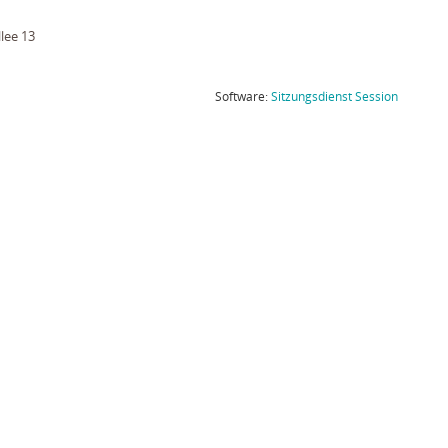
lee 13
(Wird in
Software:
Sitzungsdienst
Session