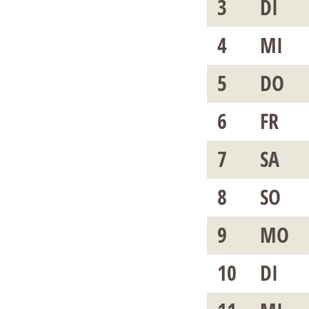
3
DI
4
MI
5
DO
6
FR
7
SA
8
SO
9
MO
10
DI