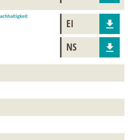
achhaltigkeit
EI
NS