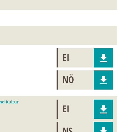
EI
NÖ
und Kultur
EI
NS