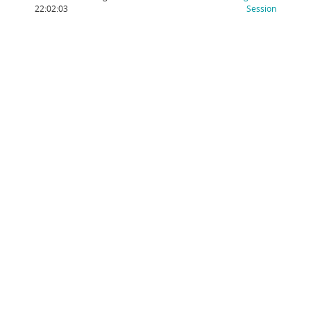
(Wird in
22:02:03
Session