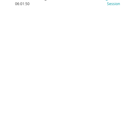
(Wird in
06:01:50
Session