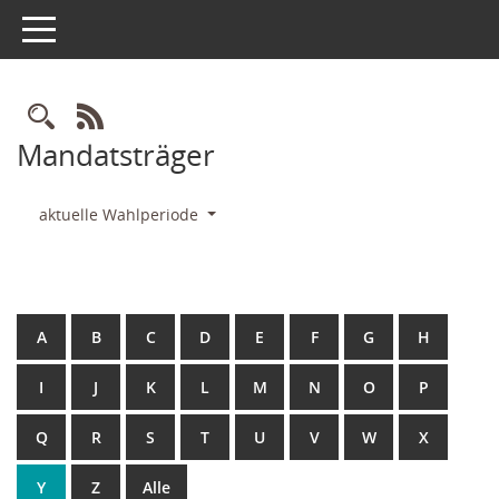
Toggle navigation
Rechercheauswahl
RSS-Feed
Mandatsträger
aktuelle Wahlperiode
A
B
C
D
E
F
G
H
I
J
K
L
M
N
O
P
Q
R
S
T
U
V
W
X
Y
Z
Alle