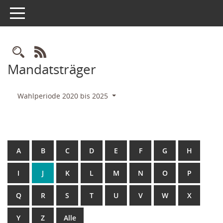
Toggle navigation
Rechercheauswahl
RSS-Feed
Mandatsträger
Wahlperiode 2020 bis 2025
A
B
C
D
E
F
G
H
I
J
K
L
M
N
O
P
Q
R
S
T
U
V
W
X
Y
Z
Alle