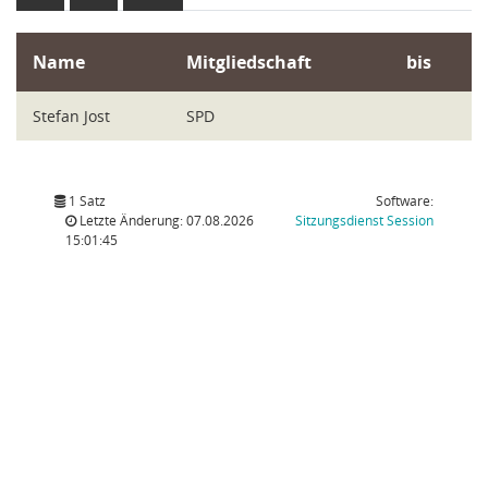
Name
Mitgliedschaft
bis
Stefan Jost
SPD
1 Satz
Software:
(Wird in
Letzte Änderung: 07.08.2026
Sitzungsdienst
Session
15:01:45