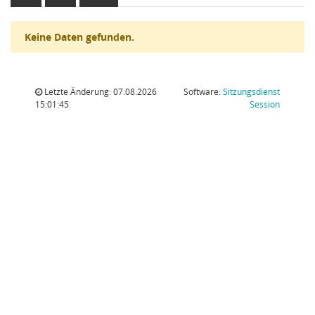
Keine Daten gefunden.
Letzte Änderung: 07.08.2026
Software:
Sitzungsdienst
(Wird in
15:01:45
Session