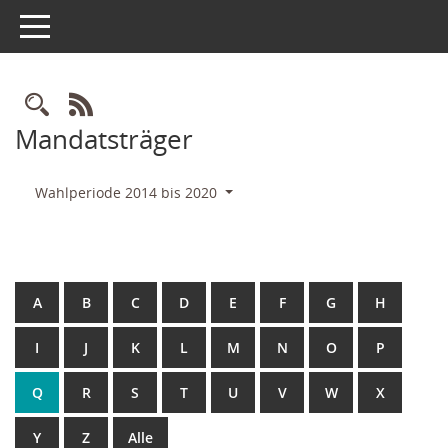
Toggle navigation
Rechercheauswahl
RSS-Feed
Mandatsträger
Wahlperiode 2014 bis 2020
A
B
C
D
E
F
G
H
I
J
K
L
M
N
O
P
Q
R
S
T
U
V
W
X
Y
Z
Alle