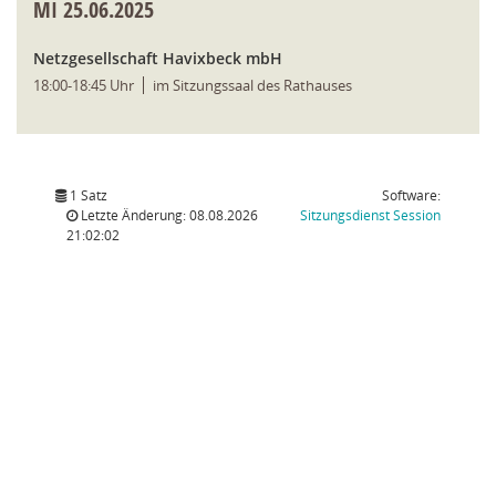
MI
25.06.2025
Netzgesellschaft Havixbeck mbH
18:00-18:45 Uhr
im Sitzungssaal des Rathauses
1 Satz
Software:
(Wird in
Letzte Änderung: 08.08.2026
Sitzungsdienst
Session
21:02:02