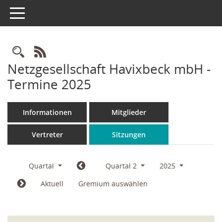
Toggle navigation
Rechercheauswahl
RSS-Feed
Netzgesellschaft Havixbeck mbH -
Termine 2025
Informationen
Mitglieder
Vertreter
Sitzungen
Quartal
Quartal 2
2025
Aktuell
Gremium auswählen