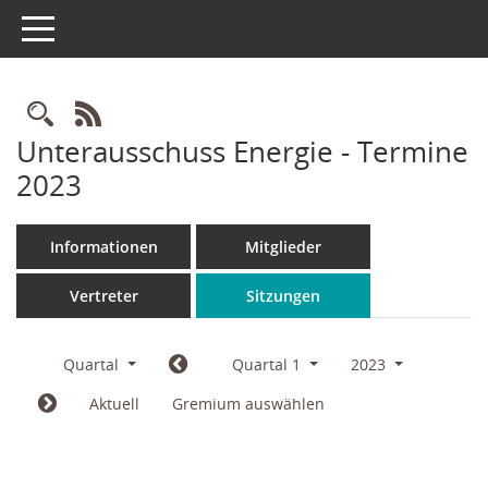
Toggle navigation
Rechercheauswahl
RSS-Feed
Unterausschuss Energie - Termine
2023
Informationen
Mitglieder
Vertreter
Sitzungen
Quartal
Quartal 1
2023
Aktuell
Gremium auswählen