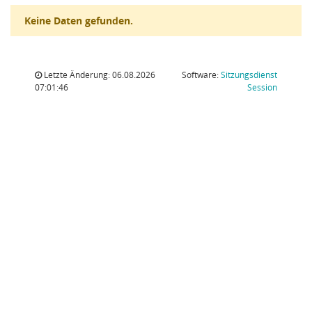
Keine Daten gefunden.
Letzte Änderung: 06.08.2026
Software:
Sitzungsdienst
(Wird in
07:01:46
Session