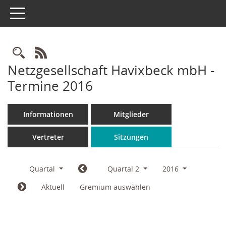
Toggle navigation
Rechercheauswahl
RSS-Feed
Netzgesellschaft Havixbeck mbH -
Termine 2016
Informationen
Mitglieder
Vertreter
Sitzungen
Quartal
Quartal 2
2016
Aktuell
Gremium auswählen