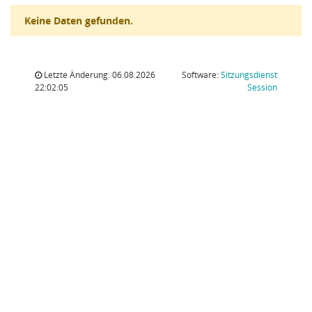
Keine Daten gefunden.
Letzte Änderung: 06.08.2026
Software:
Sitzungsdienst
(Wird in
22:02:05
Session