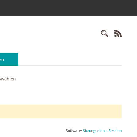
Recherc
RSS-
en
swählen
(Wird in
Software:
Sitzungsdienst
Session