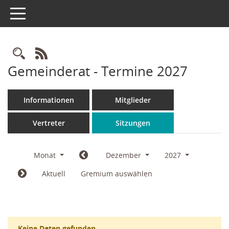
Toggle navigation
Rechercheauswahl
RSS-Feed
Gemeinderat - Termine 2027
Informationen
Mitglieder
Vertreter
Sitzungen
Monat
Dezember
2027
Aktuell
Gremium auswählen
Keine Daten gefunden.