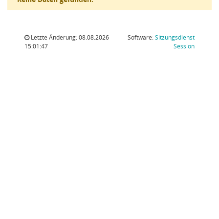
Letzte Änderung: 08.08.2026
Software:
Sitzungsdienst
(Wird in
15:01:47
Session