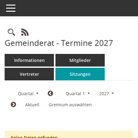
Toggle navigation
Rechercheauswahl
RSS-Feed
Gemeinderat - Termine 2027
Informationen
Mitglieder
Vertreter
Sitzungen
Quartal
Quartal 1
2027
Aktuell
Gremium auswählen
Keine Daten gefunden.