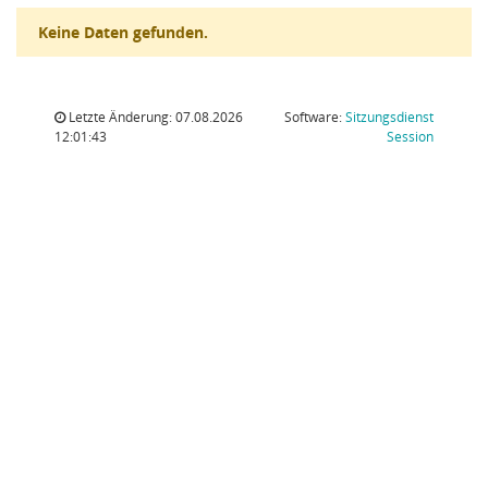
Keine Daten gefunden.
Letzte Änderung: 07.08.2026
Software:
Sitzungsdienst
(Wird in
12:01:43
Session