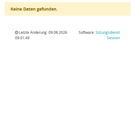
Keine Daten gefunden.
Letzte Änderung: 09.08.2026
Software:
Sitzungsdienst
(Wird in
09:01:49
Session