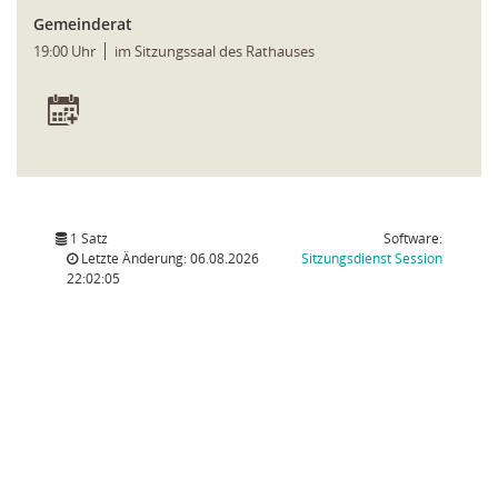
Gemeinderat
19:00 Uhr
im Sitzungssaal des Rathauses
1 Satz
Software:
(Wird in
Letzte Änderung: 06.08.2026
Sitzungsdienst
Session
22:02:05