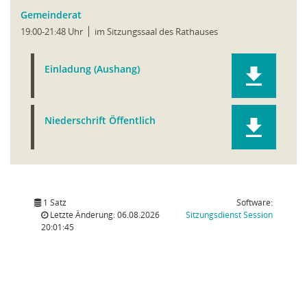
Gemeinderat
19:00-21:48 Uhr
im Sitzungssaal des Rathauses
Einladung (Aushang)
Niederschrift Öffentlich
1 Satz
Software:
(Wird in
Letzte Änderung: 06.08.2026
Sitzungsdienst
Session
20:01:45