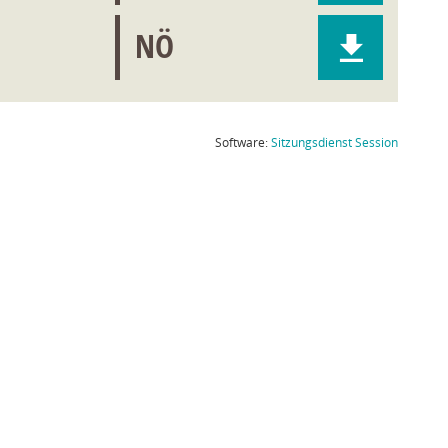
NÖ
(Wird in
Software:
Sitzungsdienst
Session