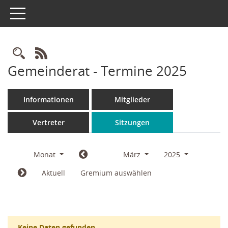
Toggle navigation
Rechercheauswahl
RSS-Feed
Gemeinderat - Termine 2025
Informationen
Mitglieder
Vertreter
Sitzungen
Monat
März
2025
Aktuell
Gremium auswählen
Keine Daten gefunden.