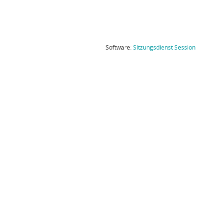
(Wird in
Software:
Sitzungsdienst
Session