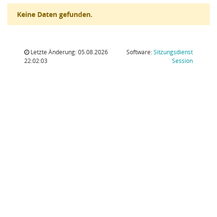
Keine Daten gefunden.
Letzte Änderung: 05.08.2026
Software:
Sitzungsdienst
(Wird in
22:02:03
Session