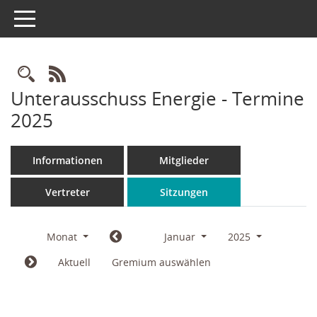
Toggle navigation
Rechercheauswahl
RSS-Feed
Unterausschuss Energie - Termine
2025
Informationen
Mitglieder
Vertreter
Sitzungen
Monat
Januar
2025
Aktuell
Gremium auswählen