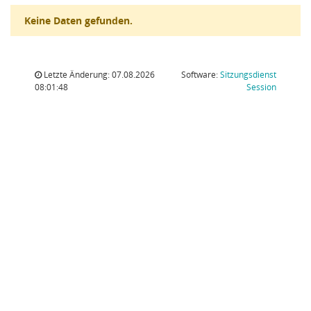
Keine Daten gefunden.
Letzte Änderung: 07.08.2026
Software:
Sitzungsdienst
(Wird in
08:01:48
Session