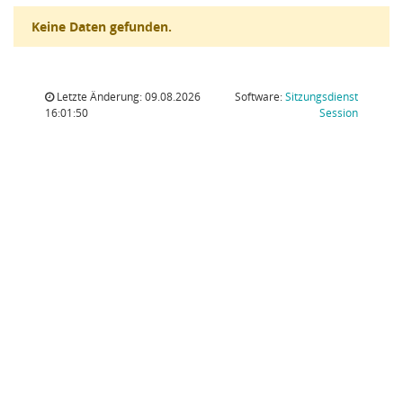
Keine Daten gefunden.
Letzte Änderung: 09.08.2026
Software:
Sitzungsdienst
(Wird in
16:01:50
Session