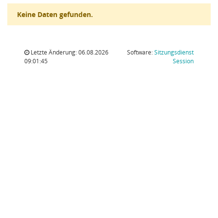
Keine Daten gefunden.
Letzte Änderung: 06.08.2026
Software:
Sitzungsdienst
(Wird in
09:01:45
Session