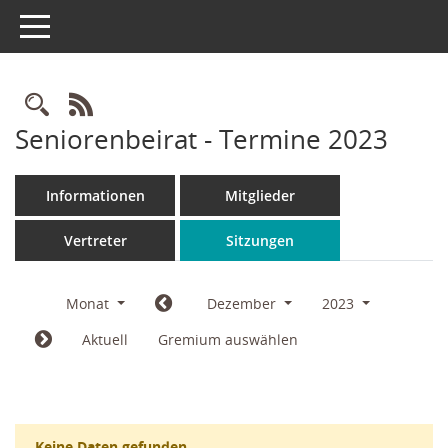
Toggle navigation
Rechercheauswahl
RSS-Feed
Seniorenbeirat - Termine 2023
Informationen
Mitglieder
Vertreter
Sitzungen
Monat
Dezember
2023
Aktuell
Gremium auswählen
Keine Daten gefunden.