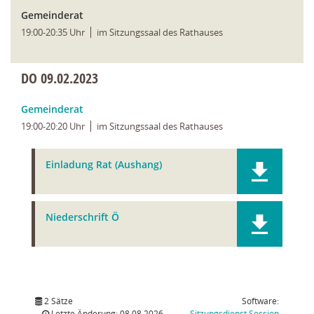
Gemeinderat
19:00-20:35 Uhr
im Sitzungssaal des Rathauses
DO
09.02.2023
Gemeinderat
19:00-20:20 Uhr
im Sitzungssaal des Rathauses
Einladung Rat (Aushang)
Niederschrift Ö
2 Sätze
Software:
(Wird in
Letzte Änderung: 08.08.2026
Sitzungsdienst
Session