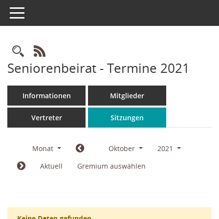
Toggle navigation
Rechercheauswahl
RSS-Feed
Seniorenbeirat - Termine 2021
Informationen
Mitglieder
Vertreter
Sitzungen
Monat
Oktober
2021
Aktuell
Gremium auswählen
Keine Daten gefunden.