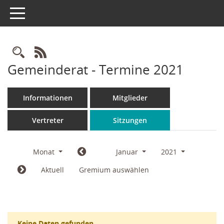
Toggle navigation
Rechercheauswahl
RSS-Feed
Gemeinderat - Termine 2021
Informationen
Mitglieder
Vertreter
Sitzungen
Monat
Januar
2021
Aktuell
Gremium auswählen
Keine Daten gefunden.