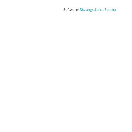
(Wird in
Software:
Sitzungsdienst
Session