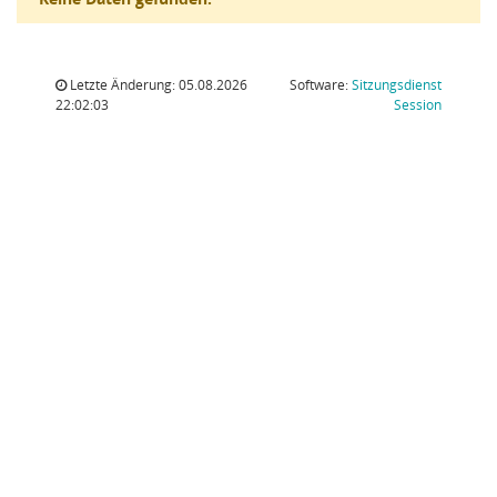
Letzte Änderung: 05.08.2026
Software:
Sitzungsdienst
(Wird in
22:02:03
Session