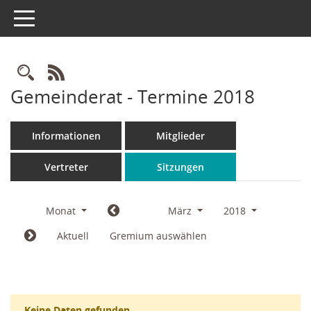
Toggle navigation
Rechercheauswahl
RSS-Feed
Gemeinderat - Termine 2018
Informationen
Mitglieder
Vertreter
Sitzungen
Monat
März
2018
Aktuell
Gremium auswählen
Keine Daten gefunden.