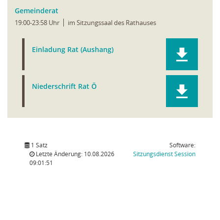
Gemeinderat
19:00-23:58 Uhr
im Sitzungssaal des Rathauses
Einladung Rat (Aushang)
Niederschrift Rat Ö
1 Satz
Software:
(Wird in
Letzte Änderung: 10.08.2026
Sitzungsdienst
Session
09:01:51