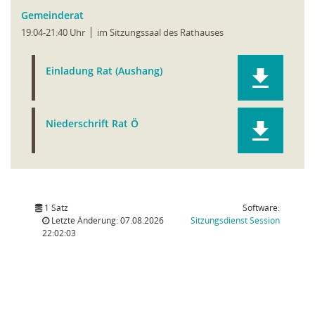
Gemeinderat
19:04-21:40 Uhr
im Sitzungssaal des Rathauses
Einladung Rat (Aushang)
Niederschrift Rat Ö
1 Satz
Software:
(Wird in
Letzte Änderung: 07.08.2026
Sitzungsdienst
Session
22:02:03