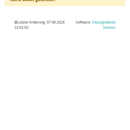
Letzte Änderung: 07.08.2026
Software:
Sitzungsdienst
(Wird in
22:02:03
Session