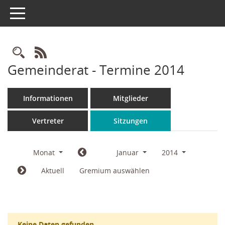
Toggle navigation
Rechercheauswahl
RSS-Feed
Gemeinderat - Termine 2014
Informationen
Mitglieder
Vertreter
Sitzungen
Monat
Januar
2014
Aktuell
Gremium auswählen
Keine Daten gefunden.