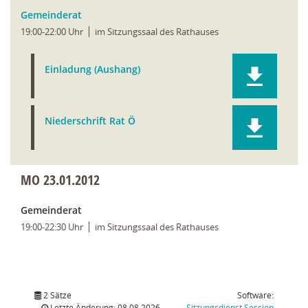
Gemeinderat
19:00-22:00 Uhr
im Sitzungssaal des Rathauses
Einladung (Aushang)
Niederschrift Rat Ö
MO
23.01.2012
Gemeinderat
19:00-22:30 Uhr
im Sitzungssaal des Rathauses
2 Sätze
Software:
(Wird in
Letzte Änderung: 08.08.2026
Sitzungsdienst
Session