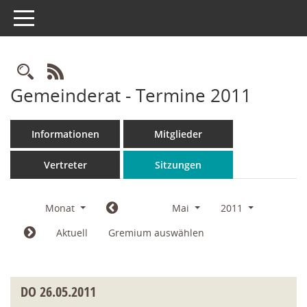
Toggle navigation
Rechercheauswahl
RSS-Feed
Gemeinderat - Termine 2011
Informationen
Mitglieder
Vertreter
Sitzungen
Monat
Mai
2011
Aktuell
Gremium auswählen
DO
26.05.2011