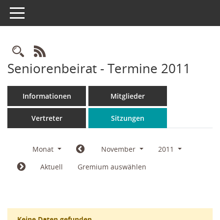
Toggle navigation
Rechercheauswahl
RSS-Feed
Seniorenbeirat - Termine 2011
Informationen
Mitglieder
Vertreter
Sitzungen
Monat
November
2011
Aktuell
Gremium auswählen
Keine Daten gefunden.