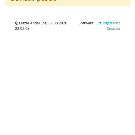
Letzte Änderung: 07.08.2026
Software:
Sitzungsdienst
(Wird in
22:02:03
Session