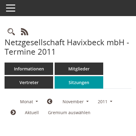
Toggle navigation
Rechercheauswahl
RSS-Feed
Netzgesellschaft Havixbeck mbH -
Termine 2011
Informationen
Mitglieder
Vertreter
Sitzungen
Monat
November
2011
Aktuell
Gremium auswählen