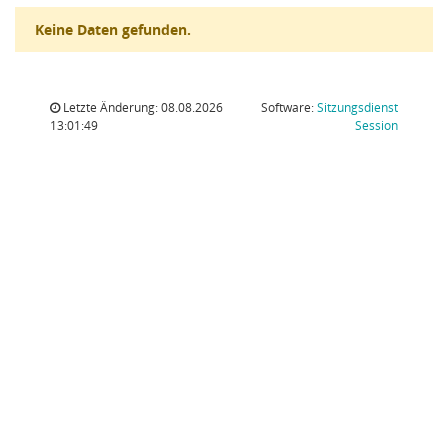
Keine Daten gefunden.
Letzte Änderung: 08.08.2026
Software:
Sitzungsdienst
(Wird in
13:01:49
Session