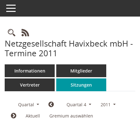
Toggle navigation
Rechercheauswahl
RSS-Feed
Netzgesellschaft Havixbeck mbH -
Termine 2011
Informationen
Mitglieder
Vertreter
Sitzungen
Quartal
Quartal 4
2011
Aktuell
Gremium auswählen