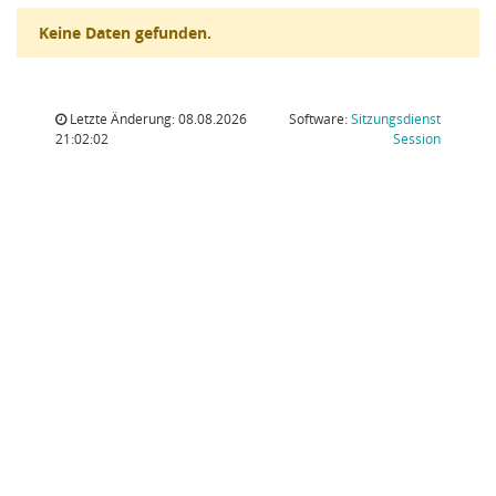
Keine Daten gefunden.
Letzte Änderung: 08.08.2026
Software:
Sitzungsdienst
(Wird in
21:02:02
Session